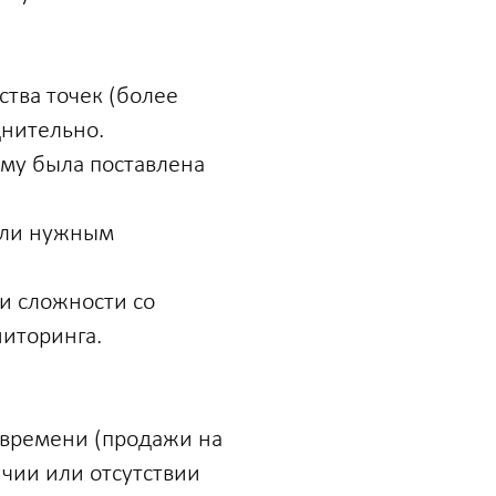
тва точек (более
днительно.
ому была поставлена
али нужным
и сложности со
ниторинга.
 времени (продажи на
ичии или отсутствии