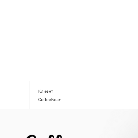
Процессы
Контакты
Телефон
Email
Клиент
+7 800 5113470
delta@it-de
CoffeeBean
Ростов-на-Дону
ул. Варфоломеева, д.266
4 этаж