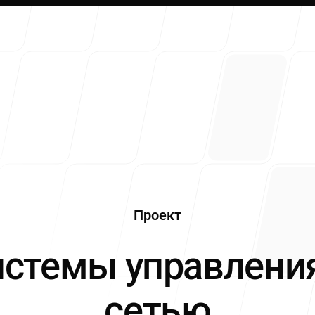
Услуги
Проект
-
истемы управлени
сетью